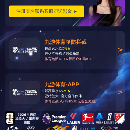
脱色油溶辣椒油树脂
由辣椒油树脂脱色而成，产品为无色透明液体，可很好地
分散于油中，广泛应用于精细食品中。
粉状辣椒油树脂
产品为浅红色粉末状，在水中有很好的分散效果。
PREV :
NONE
NEXT :
NONE
网站首页
走进开云官方网页版
企业简介
组织结构
企业文化
企业资
搜索
质
上市公司
搜索
主营业务
无机化工系列
新能源材料系列
绿色
联系我们
提取系列
其他业务
信息公示
公司地址：青岛市市北区济阳路8号
招租信息
招商信息
公示信息
开云(中国)