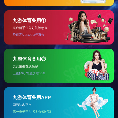
电池级碳酸锂
MARKET RESEARCH
低速电动车梯次利用锂电池
MARKET RESEARCH