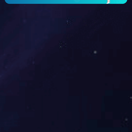
通信基站4U机箱
MARKET RESEARCH
上一页
1
2
下一页
网站首页
走进开云官方网页版
企业简介
组织结构
企业文化
企业资
搜索
质
上市公司
搜索
主营业务
无机化工系列
新能源材料系列
绿色
联系我们
提取系列
其他业务